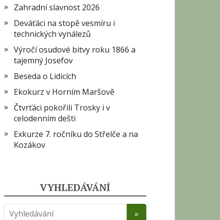
Zahradní slavnost 2026
Deváťáci na stopě vesmíru i
technických vynálezů
Výročí osudové bitvy roku 1866 a
tajemný Josefov
Beseda o Lidicích
Ekokurz v Horním Maršově
Čtvrťáci pokořili Trosky i v
celodenním dešti
Exkurze 7. ročníku do Střelče a na
Kozákov
VYHLEDÁVÁNÍ