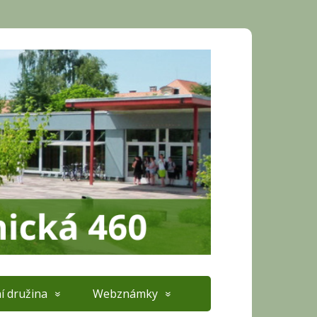
í družina
Webznámky