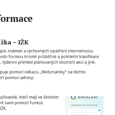
formace
ížka – IŽK
ápis známek a výchovných opatření internetovou
 touto formou kromě průběžné a pololetní klasifikace
, týdenní přehled plánovaných školních akcí a jiné.
tupuje pomocí odkazu „Webznámky“ na těchto
či pomocí adresy:
uživatelé, kteří mají ve školním
vit sami pomocí funkce
IŽK.