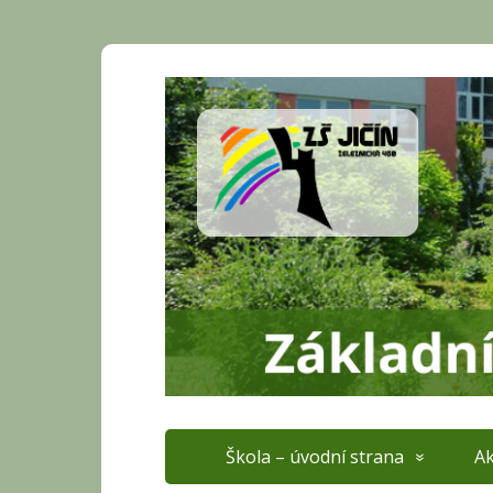
Škola – úvodní strana
Ak